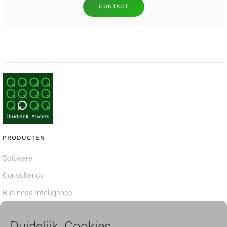
CONTACT
PRODUCTEN
Software
Consultancy
Business Intelligence
Privacy verklaring
Duidelijk. Cookies.