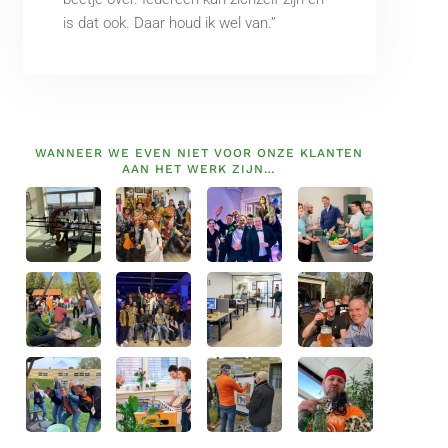
is dat ook. Daar houd ik wel van.”
WANNEER WE EVEN NIET VOOR ONZE KLANTEN
AAN HET WERK ZIJN…