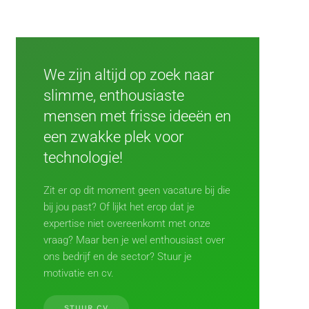
We zijn altijd op zoek naar
slimme, enthousiaste
mensen met frisse ideeën en
een zwakke plek voor
technologie!
Zit er op dit moment geen vacature bij die
bij jou past? Of lijkt het erop dat je
expertise niet overeenkomt met onze
vraag? Maar ben je wel enthousiast over
ons bedrijf en de sector?
Stuur je
motivatie en cv.
STUUR CV