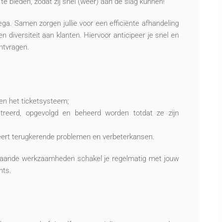
bieden, zodat zij snel (weer) aan de slag kunnen!
ega. Samen zorgen jullie voor een efficiënte afhandeling
n diversiteit aan klanten. Hiervoor anticipeer je snel en
ntvragen.
n en het ticketsysteem;
streerd, opgevolgd en beheerd worden totdat ze zijn
leert terugkerende problemen en verbeterkansen.
nstaande werkzaamheden schakel je regelmatig met jouw
nts.