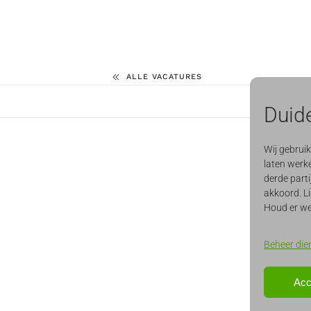
ALLE VACATURES
Duide
Wij gebrui
laten werke
derde parti
akkoord. Li
Houd er we
Beheer die
Acc