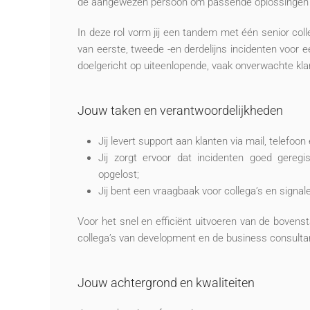
de aangewezen persoon om passende oplossingen te 
In deze rol vorm jij een tandem met één senior coll
van eerste, tweede -en derdelijns incidenten voor ee
doelgericht op uiteenlopende, vaak onverwachte kla
Jouw taken en verantwoordelijkheden
Jij levert support aan klanten via mail, telefoo
Jij zorgt ervoor dat incidenten goed geregi
opgelost;
Jij bent een vraagbaak voor collega’s en signa
Voor het snel en efficiënt uitvoeren van de bove
collega’s van development en de business consulta
Jouw achtergrond en kwaliteiten