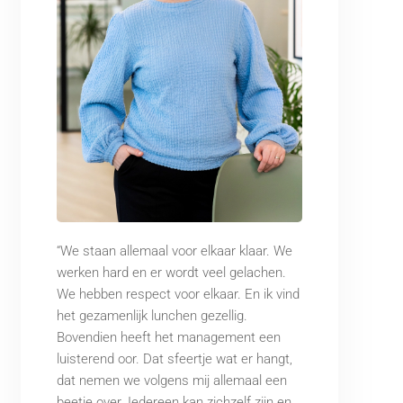
“We staan allemaal voor elkaar klaar. We
werken hard en er wordt veel gelachen.
We hebben respect voor elkaar. En ik vind
het gezamenlijk lunchen gezellig.
Bovendien heeft het management een
luisterend oor. Dat sfeertje wat er hangt,
dat nemen we volgens mij allemaal een
beetje over. Iedereen kan zichzelf zijn en