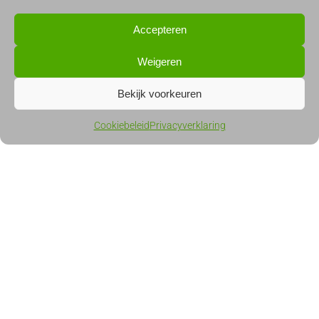
MARTIJN, DIRK & JAN
Accepteren
Weigeren
Bekijk voorkeuren
Quercis in beeld
Cookiebeleid
Privacyverklaring
1 BEELD ZEGT MEER DAN 1000 WOORDEN, AANGENAAM KENNIS TE
MAKEN!