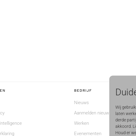
Duide
EN
BEDRIJF
Nieuws
Wij gebrui
ncy
Aanmelden nieuwsbrief
laten werke
derde parti
ntelligence
Werken
akkoord. Li
Houd er we
rklaring
Evenementen