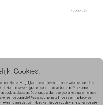
VOLGENDE
lijk. Cookies.
CONTACT & SUPPORT
support@quercis.nl
ken cookies en vergelijkbare technieken om onze website soepel te
n, inzichten te verkrijgen en continu te verbeteren. Ook kunnen
info@quercis.nl
jen cookies plaatsen. Door onze website te gebruiken, ga je hiermee
ever zelf de controle? Pas je cookie-instellingen aan in je browser.
Quercis Support Portal
l rekening mee dat dit invloed kan hebben op de werking van de site.