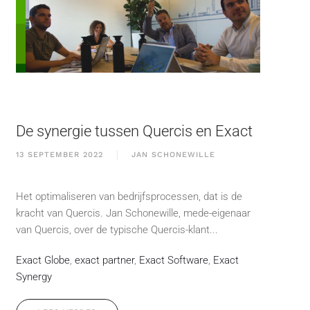
De synergie tussen Quercis en Exact
13 SEPTEMBER 2022
JAN SCHONEWILLE
Het optimaliseren van bedrijfsprocessen, dat is de
kracht van Quercis. Jan Schonewille, mede-eigenaar
van Quercis, over de typische Quercis-klant...
Exact Globe
,
exact partner
,
Exact Software
,
Exact
Synergy