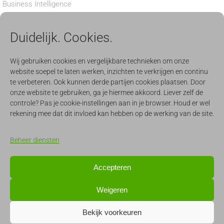
Business Intelligence
Privacy verklaring
Duidelijk. Cookies.
Cookiebeleid
BEDRIJF
Wij gebruiken cookies en vergelijkbare technieken om onze
website soepel te laten werken, inzichten te verkrijgen en continu
Nieuws
te verbeteren. Ook kunnen derde partijen cookies plaatsen. Door
onze website te gebruiken, ga je hiermee akkoord. Liever zelf de
Aanmelden nieuwsbrief
controle? Pas je cookie-instellingen aan in je browser. Houd er wel
Werken
rekening mee dat dit invloed kan hebben op de werking van de site.
Evenementen
Beheer diensten
CONTACT & SUPPORT
Accepteren
support@quercis.nl
Weigeren
info@quercis.nl
Bekijk voorkeuren