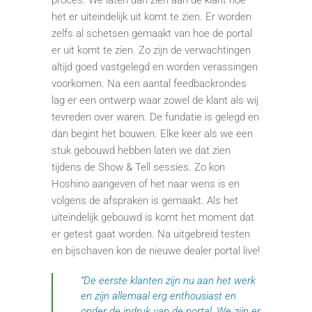
proces. We laten dan zien aan de klant hoe
het er uiteindelijk uit komt te zien. Er worden
zelfs al schetsen gemaakt van hoe de portal
er uit komt te zien. Zo zijn de verwachtingen
altijd goed vastgelegd en worden verassingen
voorkomen. Na een aantal feedbackrondes
lag er een ontwerp waar zowel de klant als wij
tevreden over waren. De fundatie is gelegd en
dan begint het bouwen. Elke keer als we een
stuk gebouwd hebben laten we dat zien
tijdens de Show & Tell sessies. Zo kon
Hoshino aangeven of het naar wens is en
volgens de afspraken is gemaakt. Als het
uiteindelijk gebouwd is komt het moment dat
er getest gaat worden. Na uitgebreid testen
en bijschaven kon de nieuwe dealer portal live!
“De eerste klanten zijn nu aan het werk
en zijn allemaal erg enthousiast en
onder de indruk van de portal. We zijn er