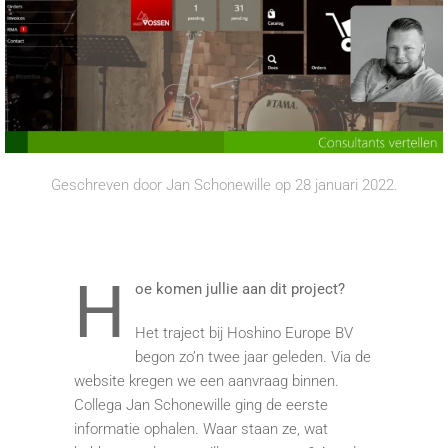
Geschreven door
Jan Schonewille
op
28 januari 2022
.
H
oe komen jullie aan dit project?
Het traject bij Hoshino Europe BV
begon zo’n twee jaar geleden. Via de
website kregen we een aanvraag binnen.
Collega Jan Schonewille ging de eerste
informatie ophalen. Waar staan ze, wat