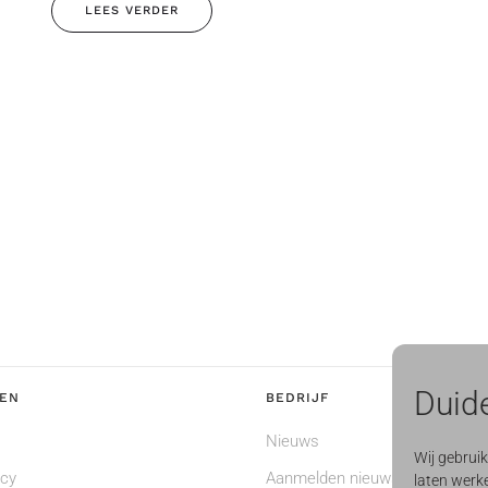
LEES VERDER
Duide
EN
BEDRIJF
Nieuws
Wij gebrui
ncy
Aanmelden nieuwsbrief
laten werke