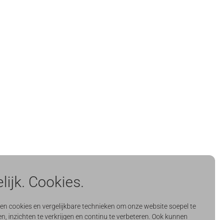
lijk. Cookies.
CONTACT & SUPPORT
support@quercis.nl
ken cookies en vergelijkbare technieken om onze website soepel te
n, inzichten te verkrijgen en continu te verbeteren. Ook kunnen