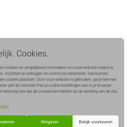
lijk. Cookies.
CONTACT & SUPPORT
support@quercis.nl
ken cookies en vergelijkbare technieken om onze website soepel te
n, inzichten te verkrijgen en continu te verbeteren. Ook kunnen
info@quercis.nl
jen cookies plaatsen. Door onze website te gebruiken, ga je hiermee
ever zelf de controle? Pas je cookie-instellingen aan in je browser.
Quercis Support Portal
l rekening mee dat dit invloed kan hebben op de werking van de site.
Teamviewer
nsten
epteren
Weigeren
Bekijk voorkeuren