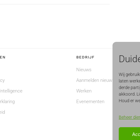
Duide
EN
BEDRIJF
Nieuws
Wij gebrui
ncy
Aanmelden nieuwsbrief
laten werke
derde parti
ntelligence
Werken
akkoord. Li
Houd er we
rklaring
Evenementen
eid
Beheer die
Acc