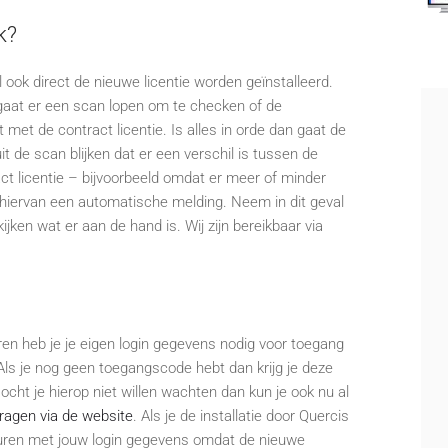
k?
al ook direct de nieuwe licentie worden geïnstalleerd.
 gaat er een scan lopen om te checken of de
 met de contract licentie. Is alles in orde dan gaat de
t de scan blijken dat er een verschil is tussen de
act licentie – bijvoorbeeld omdat er meer of minder
je hiervan een automatische melding. Neem in dit geval
ken wat er aan de hand is. Wij zijn bereikbaar via
en heb je je eigen login gegevens nodig voor toegang
Als je nog geen toegangscode hebt dan krijg je deze
cht je hierop niet willen wachten dan kun je ook nu al
ragen via de website
. Als je de installatie door Quercis
beuren met jouw login gegevens omdat de nieuwe