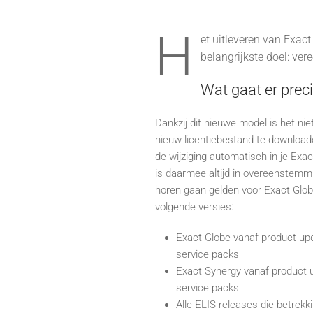
H
et uitleveren van Exact
belangrijkste doel: ve
Wat gaat er prec
Dankzij dit nieuwe model is het niet
nieuw licentiebestand te downloaden
de wijziging automatisch in je Exa
is daarmee altijd in overeenstemming
horen gaan gelden voor Exact Glob
volgende versies:
Exact Globe vanaf product up
service packs
Exact Synergy vanaf product 
service packs
Alle ELIS releases die betrek