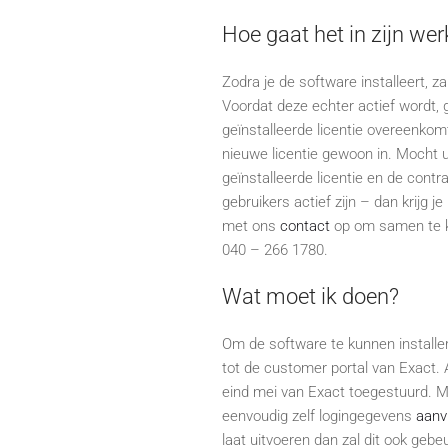
Hoe gaat het in zijn wer
Zodra je de software installeert, z
Voordat deze echter actief wordt,
geïnstalleerde licentie overeenkomt
nieuwe licentie gewoon in. Mocht ui
geïnstalleerde licentie en de contr
gebruikers actief zijn – dan krijg 
met ons
contact
op om samen te kij
040 – 266 1780.
Wat moet ik doen?
Om de software te kunnen installer
tot de customer portal van Exact. 
eind mei van Exact toegestuurd. Mo
eenvoudig zelf logingegevens
aanv
laat uitvoeren dan zal dit ook ge