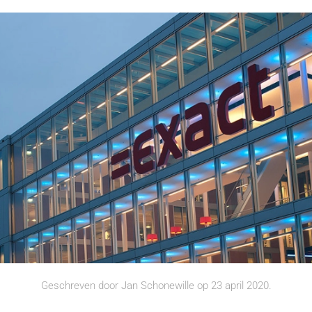
Geschreven door
Jan Schonewille
op
23 april 2020
.