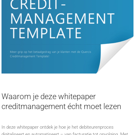
Waarom je deze whitepaper
creditmanagement écht moet lezen
In deze whitepaper ontdek je hoe je het debiteurenproces
digitaliseert en automatiseert – van facturatie tot opvolging. Met