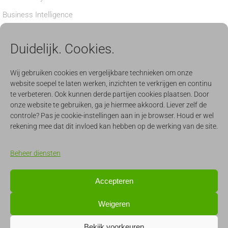
Business Intelligence
Privacy verklaring
Duidelijk. Cookies.
Cookiebeleid
BEDRIJF
Wij gebruiken cookies en vergelijkbare technieken om onze
website soepel te laten werken, inzichten te verkrijgen en continu
Nieuws
te verbeteren. Ook kunnen derde partijen cookies plaatsen. Door
onze website te gebruiken, ga je hiermee akkoord. Liever zelf de
Aanmelden nieuwsbrief
controle? Pas je cookie-instellingen aan in je browser. Houd er wel
Werken
rekening mee dat dit invloed kan hebben op de werking van de site.
Evenementen
Beheer diensten
CONTACT & SUPPORT
Accepteren
support@quercis.nl
Weigeren
info@quercis.nl
Bekijk voorkeuren