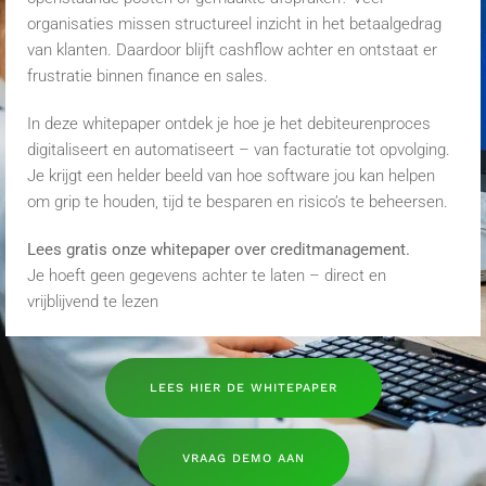
organisaties missen structureel inzicht in het betaalgedrag
van klanten. Daardoor blijft cashflow achter en ontstaat er
frustratie binnen finance en sales.
In deze whitepaper ontdek je hoe je het debiteurenproces
digitaliseert en automatiseert – van facturatie tot opvolging.
Je krijgt een helder beeld van hoe software jou kan helpen
om grip te houden, tijd te besparen en risico’s te beheersen.
Lees gratis onze whitepaper over creditmanagement.
Je hoeft geen gegevens achter te laten – direct en
vrijblijvend te lezen
LEES HIER DE WHITEPAPER
VRAAG DEMO AAN