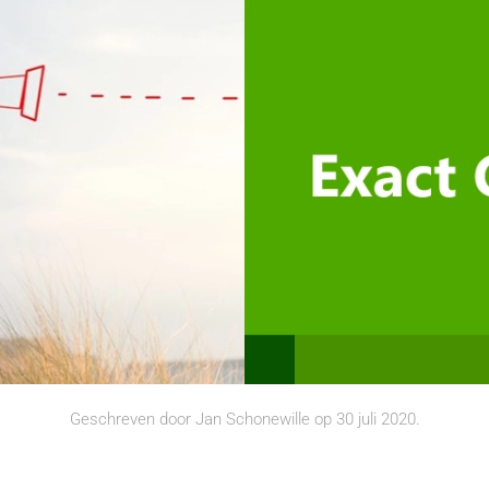
Geschreven door
Jan Schonewille
op
30 juli 2020
.