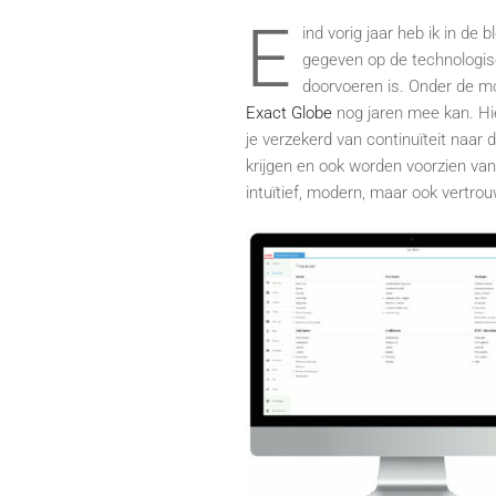
E
ind vorig jaar heb ik in de bl
gegeven op de technologis
doorvoeren is. Onder de m
Exact Globe
nog jaren mee kan. Hie
je verzekerd van continuïteit naar
krijgen en ook worden voorzien van
intuïtief, modern, maar ook vertro