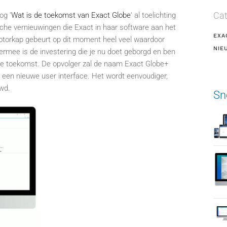
Cat
og ‘
Wat is de toekomst van Exact Globe
‘ al toelichting
che vernieuwingen die Exact in haar software aan het
EXA
otorkap gebeurt op dit moment heel veel waardoor
NIE
rmee is de investering die je nu doet geborgd en ben
 de toekomst. De opvolger zal de naam Exact Globe+
 een nieuwe user interface. Het wordt eenvoudiger,
uwd.
Sn