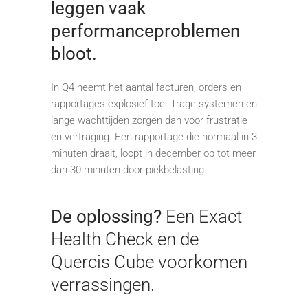
leggen vaak
performanceproblemen
bloot.
In Q4 neemt het aantal facturen, orders en
rapportages explosief toe. Trage systemen en
lange wachttijden zorgen dan voor frustratie
en vertraging. Een rapportage die normaal in 3
minuten draait, loopt in december op tot meer
dan 30 minuten door piekbelasting.
De oplossing?
Een Exact
Health Check en de
Quercis Cube voorkomen
verrassingen.