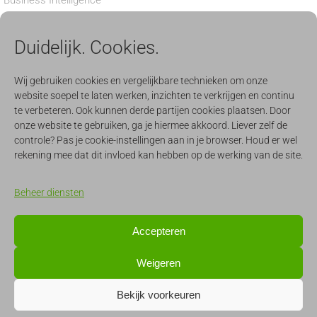
Business Intelligence
Privacy verklaring
Duidelijk. Cookies.
Cookiebeleid
BEDRIJF
Wij gebruiken cookies en vergelijkbare technieken om onze
website soepel te laten werken, inzichten te verkrijgen en continu
Nieuws
te verbeteren. Ook kunnen derde partijen cookies plaatsen. Door
onze website te gebruiken, ga je hiermee akkoord. Liever zelf de
Aanmelden nieuwsbrief
controle? Pas je cookie-instellingen aan in je browser. Houd er wel
Werken
rekening mee dat dit invloed kan hebben op de werking van de site.
Evenementen
Beheer diensten
CONTACT & SUPPORT
Accepteren
support@quercis.nl
Weigeren
info@quercis.nl
Bekijk voorkeuren