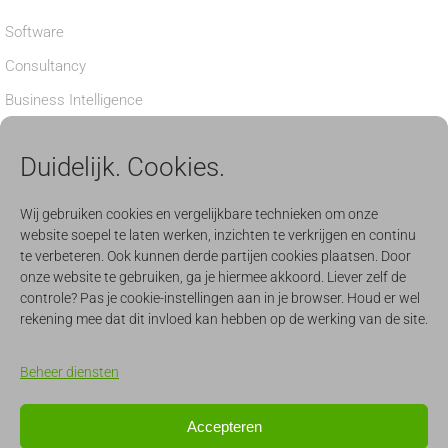
Software
Consultancy
Business Intelligence
Privacy verklaring
Duidelijk. Cookies.
Cookiebeleid
BEDRIJF
Wij gebruiken cookies en vergelijkbare technieken om onze
website soepel te laten werken, inzichten te verkrijgen en continu
Nieuws
te verbeteren. Ook kunnen derde partijen cookies plaatsen. Door
onze website te gebruiken, ga je hiermee akkoord. Liever zelf de
Aanmelden nieuwsbrief
controle? Pas je cookie-instellingen aan in je browser. Houd er wel
Werken
rekening mee dat dit invloed kan hebben op de werking van de site.
Evenementen
Beheer diensten
CONTACT & SUPPORT
Accepteren
support@quercis.nl