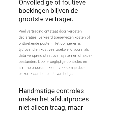
Onvolledige of foutieve
boekingen blijven de
grootste vertrager.
Veel vertraging ontstaat door vergeten
declaraties, verkeerd toegewezen kosten of
ontbrekende posten. Het corrigeren is
tijdrovend en kost veel zoekwerk, vooral als
data verspreid staat over systemen of Excel-
bestanden. Door vroegtijdige controles en
slimme checks in Exact voorkom je deze
piekdruk aan het einde van het jaar.
Handmatige controles
maken het afsluitproces
niet alleen traag, maar