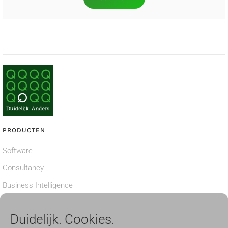
PRODUCTEN
Software
Consultancy
Business Intelligence
Privacy verklaring
Duidelijk. Cookies.
Cookiebeleid