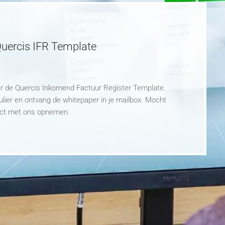
Quercis IFR Template
ver de Quercis Inkomend Factuur Register Template.
lier en ontvang de whitepaper in je mailbox. Mocht
ntact met ons opnemen.