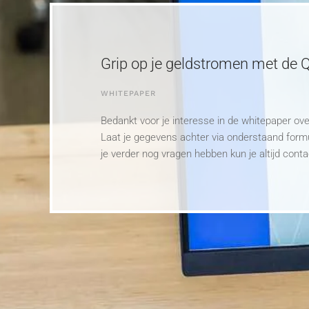
Grip op je geldstromen met de 
WHITEPAPER
Bedankt voor je interesse in de whitepaper o
Laat je gegevens achter via onderstaand formu
je verder nog vragen hebben kun je altijd co