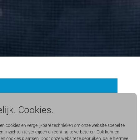
lijk. Cookies.
tuur Register Template met eigen ogen zien?
ken cookies en vergelijkbare technieken om onze website soepel te
ke demo aan! Met de demo krijg je een volledig
n, inzichten te verkrijgen en continu te verbeteren. Ook kunnen
omend Factuur Register Template. Vraag hier je
jen cookies plaatsen. Door onze website te gebruiken, ga je hiermee