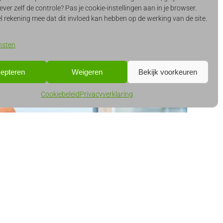
en wij laten je graag zien wat ons template voor jou
ever zelf de controle? Pas je cookie-instellingen aan in je browser.
l rekening mee dat dit invloed kan hebben op de werking van de site.
nsten
epteren
Weigeren
Bekijk voorkeuren
Cookiebeleid
Privacyverklaring