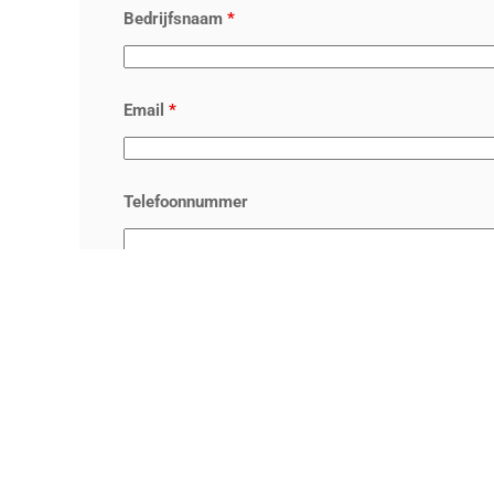
Bedrijfsnaam
*
Email
*
Telefoonnummer
Mogen wij je op de hoogte houden?
*
Ja, Quercis mag mij op de hoogte houden van n
diensten en evenementen via e-mail en andere i
privacy verklaring voor meer informatie. (Uitschrij
Nee, Quercis mag mij geen commerciële bericht
andere internet kanalen.