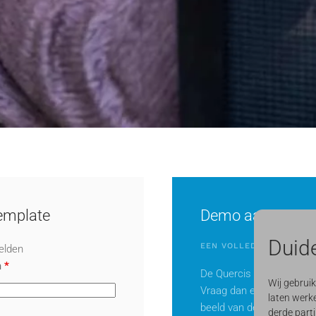
template
Demo aanvragen
Duide
EEN VOLLEDIG BEELD
velden
m
*
De Quercis Inkomend Fac
Wij gebrui
Vraag dan een persoonlij
laten werke
beeld van de Quercis Ink
derde parti