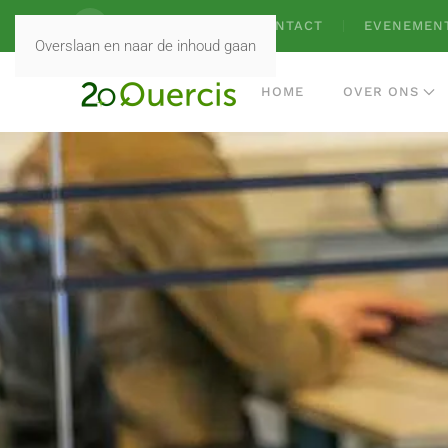
VACATURES
CONTACT
EVENEMEN
Overslaan en naar de inhoud gaan
HOME
OVER ONS