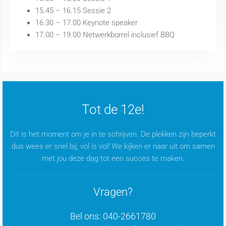
15.45 – 16.15 Sessie 2
16.30 – 17.00 Keynote speaker
17.00 – 19.00 Netwerkborrel inclusief BBQ
Tot de 12e!
Dit is het moment om je in te schrijven. De plekken zijn beperkt
dus wees er snel bij, vol is vol! We kijken er naar uit om samen
met jou deze dag tot een succes te maken.
Vragen?
Bel ons: 040-2661780