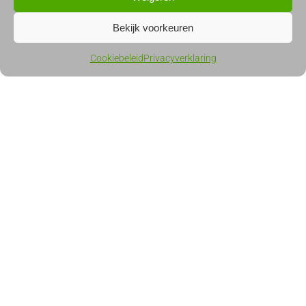
Bekijk voorkeuren
Cookiebeleid
Privacyverklaring
PRODUCTEN
Software
Consultancy
Business Intelligence
Privacy verklaring
Cookiebeleid