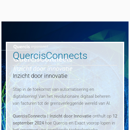
QuercisConnects
Inzicht door innovatie
Stap in de toekomst van automatisering en
digitalisering! Van het revolutionaire digitaal beheren
van facturen tot de grensverleggende wereld van AI.
QuercisConnects | Inzicht door Innovatie
onthult op
12
september 2024
hoe Quercis en Exact voorop lopen in
het omarmen van ongekende technologische