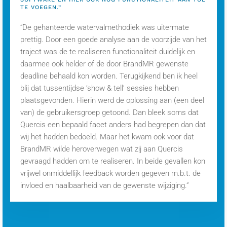
TE VOEGEN.”
“De gehanteerde watervalmethodiek was uitermate
prettig. Door een goede analyse aan de voorzijde van het
traject was de te realiseren functionaliteit duidelijk en
daarmee ook helder of de door BrandMR gewenste
deadline behaald kon worden. Terugkijkend ben ik heel
blij dat tussentijdse ‘show & tell’ sessies hebben
plaatsgevonden. Hierin werd de oplossing aan (een deel
van) de gebruikersgroep getoond. Dan bleek soms dat
Quercis een bepaald facet anders had begrepen dan dat
wij het hadden bedoeld. Maar het kwam ook voor dat
BrandMR wilde heroverwegen wat zij aan Quercis
gevraagd hadden om te realiseren. In beide gevallen kon
vrijwel onmiddellijk feedback worden gegeven m.b.t. de
invloed en haalbaarheid van de gewenste wijziging.”