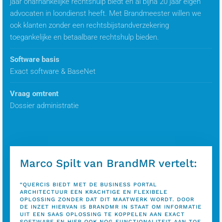
jaar onafhankelijke rechtshulp biedt en al bijna 20 jaar eigen
advocaten in loondienst heeft. Met Brandmeester willen we
ook klanten zonder een rechtsbijstandverzekering
toegankelijke en betaalbare rechtshulp bieden.
Software basis
Exact software & BaseNet
Vraag omtrent
Dossier administratie
Marco Spilt van BrandMR vertelt:
“QUERCIS BIEDT MET DE BUSINESS PORTAL
ARCHITECTUUR EEN KRACHTIGE EN FLEXIBELE
OPLOSSING ZONDER DAT DIT MAATWERK WORDT. DOOR
DE INZET HIERVAN IS BRANDMR IN STAAT OM INFORMATIE
UIT EEN SAAS OPLOSSING TE KOPPELEN AAN EXACT
SOFTWARE EN HIER OOK NOG FUNCTIONALITEIT AAN TOE