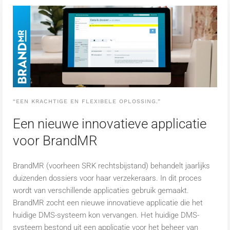
“EEN KRACHTIGE EN FLEXIBELE OPLOSSING.”
Een nieuwe innovatieve applicatie
voor BrandMR
BrandMR (voorheen SRK rechtsbijstand) behandelt jaarlijks
duizenden dossiers voor haar verzekeraars. In dit proces
wordt van verschillende applicaties gebruik gemaakt.
BrandMR zocht een nieuwe innovatieve applicatie die het
huidige DMS-systeem kon vervangen. Het huidige DMS-
systeem bestond uit een applicatie voor het beheer van