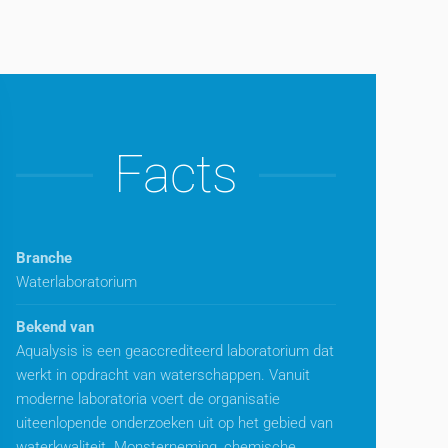
Facts
Branche
Waterlaboratorium
Bekend van
Aqualysis is een geaccrediteerd laboratorium dat
werkt in opdracht van waterschappen. Vanuit
moderne laboratoria voert de organisatie
uiteenlopende onderzoeken uit op het gebied van
waterkwaliteit. Monsterneming, chemische