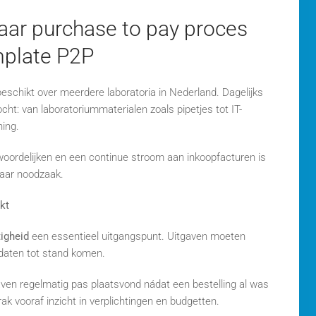
haar purchase to pay proces
mplate P2P
eschikt over meerdere laboratoria in Nederland. Dagelijks
ht: van laboratoriummaterialen zoals pipetjes tot IT-
ning.
woordelijken en een continue stroom aan inkoopfacturen is
maar noodzaak.
kt
igheid
een essentieel uitgangspunt. Uitgaven moeten
daten tot stand komen.
gaven regelmatig pas plaatsvond nádat een bestelling al was
k vooraf inzicht in verplichtingen en budgetten.