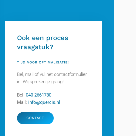
Ook een proces
vraagstuk?
TIJD VOOR OPTIMALISATIE!
Bel, mail of vul het contactformulier
in. Wij spreken je graag!
Bel:
040-2661780
Mail:
info@quercis.nl
CONTACT