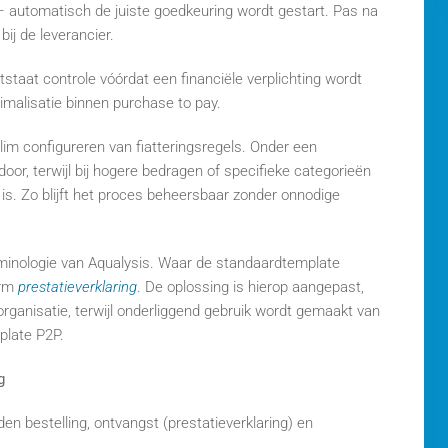
l – automatisch de juiste goedkeuring wordt gestart. Pas na
ij de leverancier.
staat controle vóórdat een financiële verplichting wordt
imalisatie binnen purchase to pay.
slim configureren van fiatteringsregels. Onder een
or, terwijl bij hogere bedragen of specifieke categorieën
 is. Zo blijft het proces beheersbaar zonder onnodige
minologie van Aqualysis. Waar de standaardtemplate
erm
prestatieverklaring
. De oplossing is hierop aangepast,
organisatie, terwijl onderliggend gebruik wordt gemaakt van
plate P2P.
g
n bestelling, ontvangst (prestatieverklaring) en