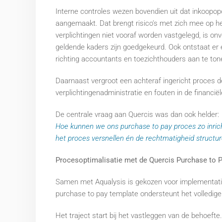
Interne controles wezen bovendien uit dat inkoop
aangemaakt. Dat brengt risico’s met zich mee op 
verplichtingen niet vooraf worden vastgelegd, is on
geldende kaders zijn goedgekeurd. Ook ontstaat er e
richting accountants en toezichthouders aan te ton
Daarnaast vergroot een achteraf ingericht proces d
verplichtingenadministratie en fouten in de financiël
De centrale vraag aan Quercis was dan ook helder:
Hoe kunnen we ons purchase to pay proces zo inricht
het proces versnellen én de rechtmatigheid structu
Procesoptimalisatie met de Quercis Purchase to 
Samen met Aqualysis is gekozen voor implementat
purchase to pay template ondersteunt het volledige 
Het traject start bij het vastleggen van de behoeft