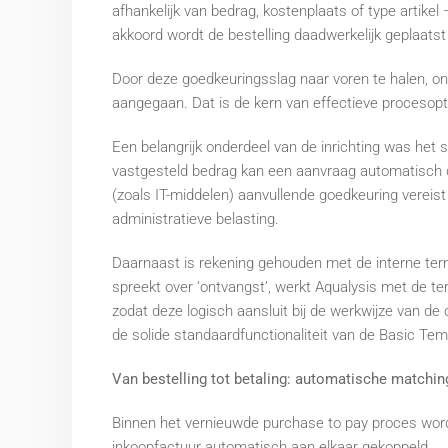
afhankelijk van bedrag, kostenplaats of type artike
akkoord wordt de bestelling daadwerkelijk geplaatst b
Door deze goedkeuringsslag naar voren te halen, ont
aangegaan. Dat is de kern van effectieve procesopt
Een belangrijk onderdeel van de inrichting was het 
vastgesteld bedrag kan een aanvraag automatisch do
(zoals IT-middelen) aanvullende goedkeuring vereist
administratieve belasting.
Daarnaast is rekening gehouden met de interne ter
spreekt over ‘ontvangst’, werkt Aqualysis met de t
zodat deze logisch aansluit bij de werkwijze van de 
de solide standaardfunctionaliteit van de Basic Tem
Van bestelling tot betaling: automatische matchin
Binnen het vernieuwde purchase to pay proces worde
inkoopfactuur automatisch aan elkaar gekoppeld.