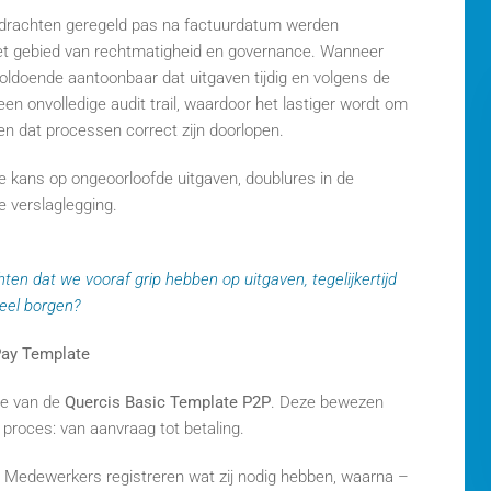
opdrachten geregeld pas na factuurdatum werden
het gebied van rechtmatigheid en governance. Wanneer
voldoende aantoonbaar dat uitgaven tijdig en volgens de
en onvolledige audit trail, waardoor het lastiger wordt om
en dat processen correct zijn doorlopen.
e kans op ongeoorloofde uitgaven, doublures in de
e verslaglegging.
en dat we vooraf grip hebben op uitgaven, tegelijkertijd
reel borgen?
Pay Template
ie van de
Quercis Basic Template P2P
. Deze bewezen
proces: van aanvraag tot betaling.
e. Medewerkers registreren wat zij nodig hebben, waarna –