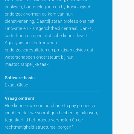
analyses, bacteriologisch en hydrobiologisch
onderzoek vormen de kern van hun
dienstverlening. Daarbij staan professionaliteit,
innovatie en klantgerichtheid centraal. Dankzij
korte lijnen en specialistische kennis levert
Aqualysis snel betrouwbare
onderzoeksresultaten en praktisch advies dat
waterschappen ondersteunt bij hun
maatschappelijke taak.
Software basis
Exact Globe
Vraag omtrent
Hoe kunnen we ons purchase to pay proces zo
inrichten dat we vooraf grip hebben op uitgaven,
tegelijkertijd het proces versnellen én de
rechtmatigheid structureel borgen?