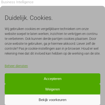
Business Intelligence
Privacy verklaring
Duidelijk. Cookies.
Cookiebeleid
BEDRIJF
Wij gebruiken cookies en vergelijkbare technieken om onze
website soepel te laten werken, inzichten te verkrijgen en continu
Nieuws
te verbeteren. Ook kunnen derde partijen cookies plaatsen. Door
onze website te gebruiken, ga je hiermee akkoord. Liever zelf de
Aanmelden nieuwsbrief
controle? Pas je cookie-instellingen aan in je browser. Houd er wel
Werken
rekening mee dat dit invloed kan hebben op de werking van de site.
Evenementen
Beheer diensten
CONTACT & SUPPORT
Accepteren
support@quercis.nl
Weigeren
info@quercis.nl
Bekijk voorkeuren