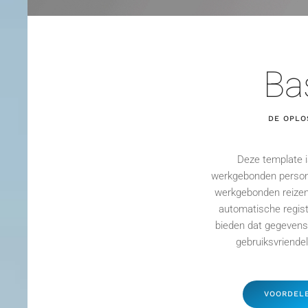
Bas
DE OPLO
D
eze
template i
werkgebonden
person
werkgebonden
reizen
automatische regist
bieden dat gegevens 
gebruiksvriendel
VOORDEL