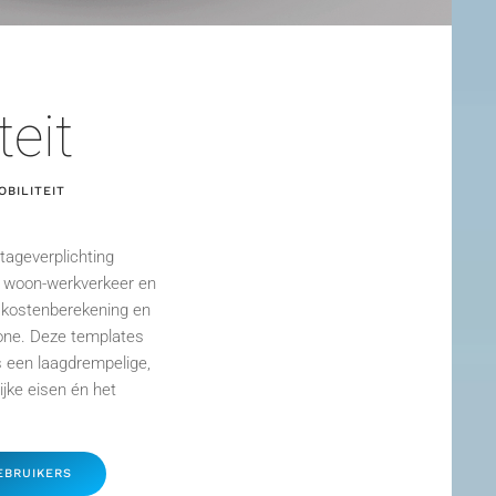
teit
BILITEIT
tageverplichting
 woon-werkverkeer en
skostenberekening en
one.
Deze templates
s een laagdrempelige,
ijke eisen én het
EBRUIKERS