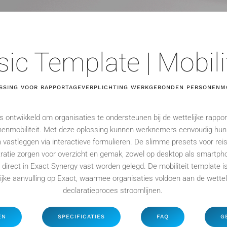
ic Template | Mobili
SSING VOOR RAPPORTAGEVERPLICHTING WERKGEBONDEN PERSONENMO
s ontwikkeld om organisaties te ondersteunen bij de wettelijke rappor
enmobiliteit. Met deze oplossing kunnen werknemers eenvoudig hun
 vastleggen via interactieve formulieren. De slimme
presets
voor rei
ratie zorgen voor overzicht en gemak, zowel op desktop als smartph
direct
in Exact
Synergy
vast
worden ge
leg
d. De
mobiliteit template i
ijke aanvulling op Exact, waarmee organisaties voldoen aan de wettel
declaratieproces stroomlijnen.
EN
SPECIFICATIES
FAQ
G