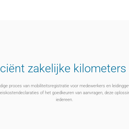
iciënt
zakelijke
kilometers
dige proces van mobiliteitsregistratie voor medewerkers
en
leidingge
reiskostendeclaraties
of het goedkeuren
van
aanvragen
,
d
eze oplossi
iedereen.