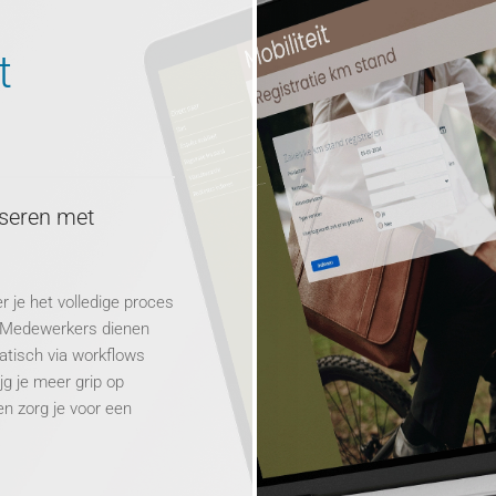
t
iseren met
r je het volledige proces
. Medewerkers dienen
atisch via workflows
g je meer grip op
en zorg je voor een