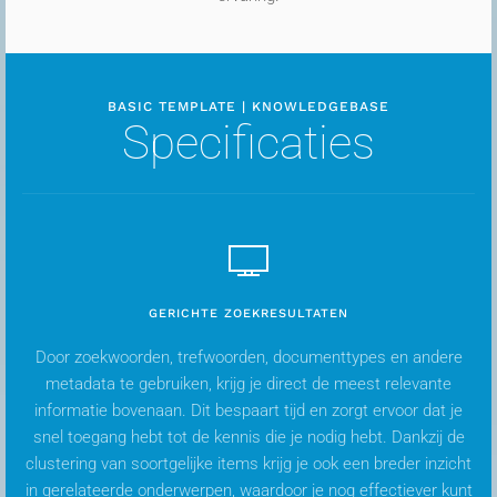
BASIC TEMPLATE | KNOWLEDGEBASE
Specificaties
GERICHTE ZOEKRESULTATEN
Door zoekwoorden, trefwoorden, documenttypes en andere
metadata te gebruiken, krijg je direct de meest relevante
informatie bovenaan. Dit bespaart tijd en zorgt ervoor dat je
snel toegang hebt tot de kennis die je nodig hebt. Dankzij de
clustering van soortgelijke items krijg je ook een breder inzicht
in gerelateerde onderwerpen, waardoor je nog effectiever kunt