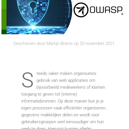
Geschreven door
Martijn Brants
op
20 november 2021
.
S
teeds vaker maken organisaties
gebruik van web applicaties om
bijvoorbeeld medewerkers of klanten
toegang te geven tot (interne)
informatiebronnen. Op deze manier kun je je
eigen processen vaak efficiënter organiseren,
gegevens makkelijker delen en wordt voor
gebruikersgroepen veel eenvoudiger om hun
werk te doen. Hiervoor kunnen allerlei